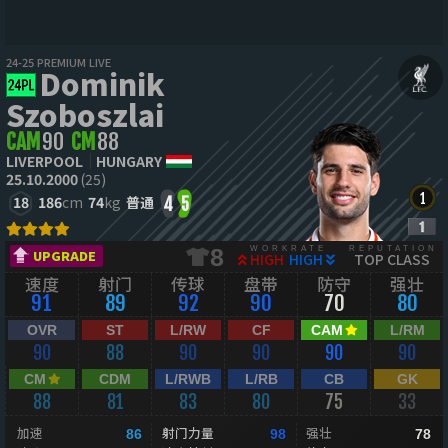
24-25 PREMIUM LIVE
Dominik
Szoboszlai
CAM
90
CM
88
LIVERPOOL
HUNGARY
25.10.2000
(25)
18
186
cm
74
kg
普通
4
5
WORKRATE
REPUTATION
8
UPGRADE
HIGH
HIGH
TOP CLASS
速度
射门
传球
盘带
防守
强壮
91
89
92
90
70
80
OVR
ST
L/RW
CF
CAM
L/RM
90
88
90
90
90
90
CM
CDM
L/RWB
L/RB
CB
GK
88
81
83
80
75
33
加速
射门力量
强壮
86
98
78