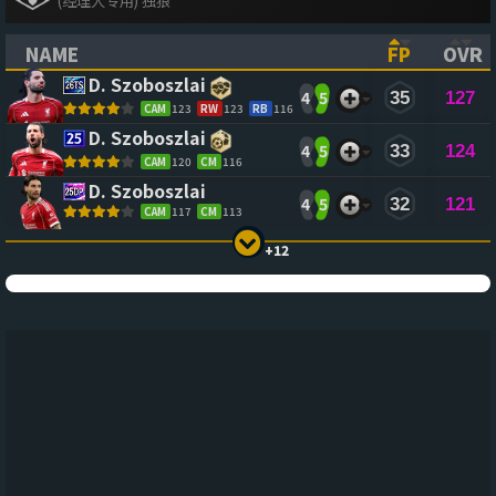
(经理人专用) 独狼
NAME
FP
OVR
(CLICK TO SORT ASCENDING)
(CLICK TO
(CL
D. Szoboszlai
4
5
35
127
CAM
123
RW
123
RB
116
D. Szoboszlai
4
5
33
124
CAM
120
CM
116
D. Szoboszlai
4
5
32
121
CAM
117
CM
113
+12