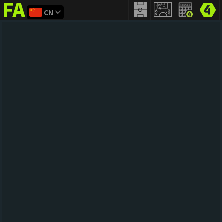
CN
FIFA
addict