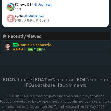
FC_ews1234
E. Just
[ptg]
»
cool
ayohe
G. Müller
[fac]
»
好用，人球分过直接d的神
Recently Viewed
Dominik Szoboszlai
90
88
CAM
CM
FO4
Database
FO4
TaxCalculator
FO4
Teamcolor
FO3
Database
fb
Comments
FIFA Online 4
is a free-to-play massively multiplayer online
football developed by EA Spearhead and published by Nexon. It was
announced on 2 November 2017, and released on 17 May 2018 in