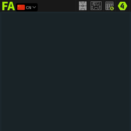
CN
FIFA
addict