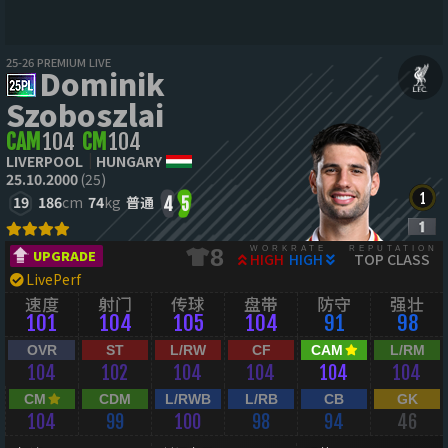
25-26 PREMIUM LIVE
Dominik
Szoboszlai
CAM
104
CM
104
LIVERPOOL
HUNGARY
25.10.2000
(25)
19
186
cm
74
kg
普通
4
5
WORKRATE
REPUTATION
8
UPGRADE
HIGH
HIGH
TOP CLASS
LivePerf
速度
射门
传球
盘带
防守
强壮
101
104
105
104
91
98
OVR
ST
L/RW
CF
CAM
L/RM
104
102
104
104
104
104
CM
CDM
L/RWB
L/RB
CB
GK
104
99
100
98
94
46