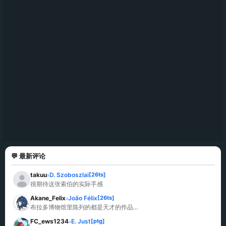
💬 最新评论
takuu
D. Szoboszlai
[26ts]
»
很期待这张索伯的实际手感
Akane_Felix
João Félix
[26ts]
»
布拉多博物馆里陈列的都是天才的作品…
FC_ews1234
E. Just
[ptg]
»