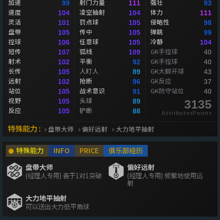
加速
射门力量
强壮
99
111
93
速度
凌空抽射
体力
104
104
111
灵活
罚点球
侵略性
101
105
98
盘带
传中
弹跳
105
105
99
控球
任意球
冷静
106
105
104
短传
弧线
GK手控球
107
109
40
射术
平衡
GK手控球
102
92
40
长传
人盯人
GK大脚开球
105
89
43
远射
抢断
GK反应
102
96
37
站位
战术意识
GK防守站位
105
91
40
视野
头球
105
89
3135
反应
铲断
105
88
AttributesPoints
特殊能力 :
盘带大师
偏好远射
大力地平抽射
特殊能力
INFO
PRICE
俱乐部经历
盘带大师
偏好远射
(经理人专用) 善于1对1突破
(经理人专用) 频繁地使用远
射
大力地平抽射
可以送出大力低平角球