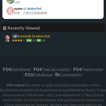
cool
ayohe
G. Müller
[fac]
»
好用，人球分过直接d的神
Recently Viewed
Dominik Szoboszlai
104
104
CAM
CM
FO4
Database
FO4
TaxCalculator
FO4
Teamcolor
FO3
Database
fb
Comments
FIFA Online 4
is a free-to-play massively multiplayer online
football developed by EA Spearhead and published by Nexon. It was
announced on 2 November 2017, and released on 17 May 2018 in
South Korea. in various Southeast Asia published by Garena and
China published by Tencent. No date has been revealed for an