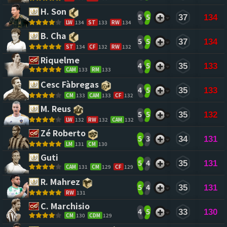
H. Son 
5
5
37
134
LW
134
ST
133
RW
134
B. Cha 
5
5
37
134
ST
134
CF
132
RW
132
Riquelme 
4
5
35
133
CAM
133
RM
133
Cesc Fàbregas 
4
5
35
133
CM
133
CAM
133
CF
132
M. Reus 
5
5
35
132
LW
132
RW
132
CAM
132
Zé Roberto 
5
3
34
131
LM
131
CM
130
Guti 
5
4
35
131
CAM
131
CM
129
CF
129
R. Mahrez 
5
4
35
131
RW
131
C. Marchisio 
4
5
33
130
CM
130
CDM
129