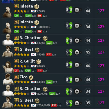
Iniesta 
5
5
127
44
3,770B
CM
127
CAM
127
LW
125
Iniesta 
5
5
127
34
1,110,000B
CM
127
CAM
127
LW
125
B. Charlton 
5
5
44
127
CAM
127
3,450B
G. Best 
5
5
45
127
RW
127
3,520B
R. Gullit 
5
5
127
46
3,840B
CF
127
CAM
127
RW
127
Zico 
5
5
44
127
CAM
127
3,430B
B. Charlton 
5
5
34
127
CAM
127
432,000B
G. Best 
5
5
35
127
RW
127
2,730,000B