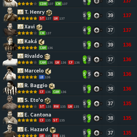
4
5
38
137
CDM
137
CM
137
T. Henry 
5
5
39
137
ST
137
LW
137
Xavi 
4
5
37
137
CM
137
Kaká 
5
5
39
136
CAM
136
Rivaldo 
5
3
37
136
CAM
136
LW
136
CF
136
Marcelo 
5
5
38
136
LB
136
R. Baggio 
5
5
38
136
CF
136
CAM
136
S. Eto'o 
5
5
37
135
ST
135
RW
135
LW
135
E. Cantona 
5
5
38
135
CF
135
ST
135
E. Hazard 
5
5
37
135
LW
135
RW
135