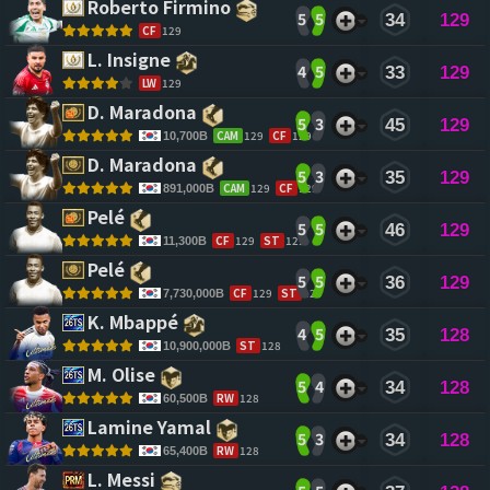
Roberto Firmino 
5
5
34
129
CF
129
L. Insigne 
4
5
33
129
LW
129
D. Maradona 
5
3
45
129
CAM
129
CF
129
10,700B
D. Maradona 
5
3
35
129
CAM
129
CF
129
891,000B
Pelé 
5
5
46
129
CF
129
ST
129
11,300B
Pelé 
5
5
36
129
CF
129
ST
129
7,730,000B
K. Mbappé 
4
5
35
128
ST
128
10,900,000B
M. Olise 
5
4
34
128
RW
128
60,500B
Lamine Yamal 
5
3
34
128
RW
128
65,400B
L. Messi 