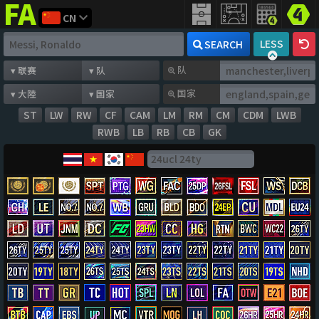
CN
FIFA
addict
LESS
SEARCH
队
国家
ST
LW
RW
CF
CAM
LM
RM
CM
CDM
LWB
RWB
LB
RB
CB
GK