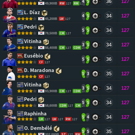
4
5
36
127
RW
127
RM
127
49,900B
L. Díaz 
4
5
34
127
LW
127
45,200B
Pedri 
5
5
34
127
CM
127
78,500B
Vitinha 
3
5
34
127
CM
127
CDM
124
56,400B
Eusébio 
5
5
36
127
CF
127
D. Maradona 
5
3
35
127
CF
127
Vitinha 
3
5
34
127
CM
127
CDM
123
93,900B
Pedri 
5
5
34
127
CDM
127
CM
127
58,600B
Raphinha 
5
4
34
127
LM
127
LW
127
RW
127
O. Dembélé 
5
5
35
127
ST
127
RW
127
202,000B