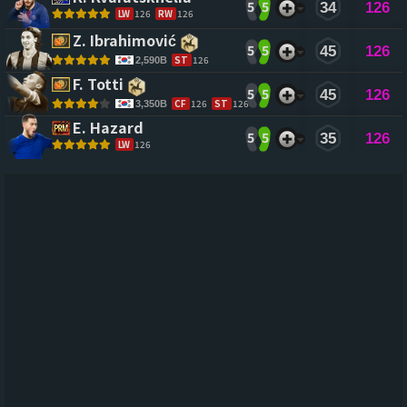
5
5
34
126
LW
126
RW
126
Z. Ibrahimović 
5
5
45
126
ST
126
2,590B
F. Totti 
5
5
45
126
CF
126
ST
126
3,350B
E. Hazard 
5
5
35
126
LW
126