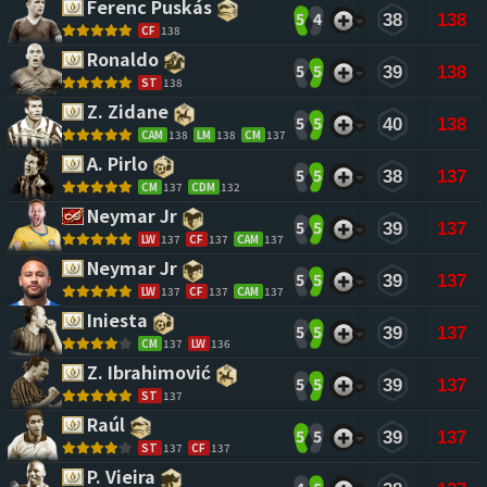
Ferenc Puskás 
5
4
38
138
CF
138
Ronaldo 
5
5
39
138
ST
138
Z. Zidane 
5
5
40
138
CAM
138
LM
138
CM
137
A. Pirlo 
5
5
38
137
CM
137
CDM
132
Neymar Jr 
5
5
39
137
LW
137
CF
137
CAM
137
Neymar Jr 
5
5
39
137
LW
137
CF
137
CAM
137
Iniesta 
5
5
39
137
CM
137
LW
136
Z. Ibrahimović 
5
5
39
137
ST
137
Raúl 
5
5
39
137
ST
137
CF
137
P. Vieira 