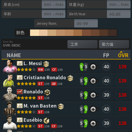
身高 (cm)
体重 (kg)
-
-
年龄
Birth Year
-
Jersey Num.
肤色
Sort By
OVR
|
DESC
NAME
FP
OVR
(CLICK TO CLEAR SORTING)
(CLICK TO
(CL
L. Messi 
5
5
40
139
RW
139
CF
139
Cristiano Ronaldo 
5
5
40
139
ST
139
LW
138
Ronaldo 
5
5
39
138
ST
138
M. van Basten 
5
5
40
138
ST
138
Eusébio 
5
5
39
138
ST
138
CF
138