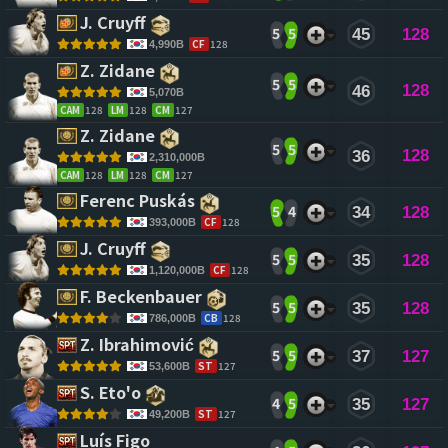
J. Cruyff 
5
5
45
128
CF
128
4,990B
Z. Zidane 
5
5
128
46
5,070B
CAM
128
LM
128
CM
127
Z. Zidane 
5
5
128
36
2,310,000B
CAM
128
LM
128
CM
127
Ferenc Puskás 
5
4
34
128
CF
128
393,000B
J. Cruyff 
5
5
35
128
CF
128
1,120,000B
F. Beckenbauer 
5
5
35
128
CB
128
786,000B
Z. Ibrahimović 
5
5
37
127
ST
127
53,600B
S. Eto'o 
4
5
35
127
ST
127
49,200B
Luís Figo 