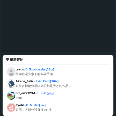
💬 最新评论
takuu
D. Szoboszlai
[26ts]
»
很期待这张索伯的实际手感
Akane_Felix
João Félix
[26ts]
»
布拉多博物馆里陈列的都是天才的作品…
FC_ews1234
E. Just
[ptg]
»
cool
ayohe
G. Müller
[fac]
»
好用，人球分过直接d的神