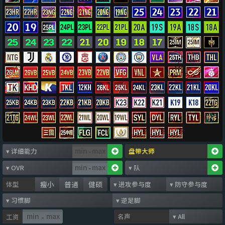
-
-
体型
瘦小
普通
健硕
名声
工资
-