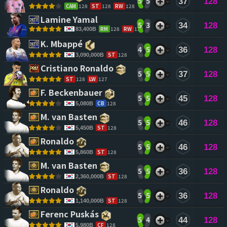
5
5
37
128
CAM
128
ST
128
RW
128
Lamine Yamal 
5
3
34
128
RM
128
RW
128
83,400B
K. Mbappé 
4
5
36
128
ST
128
3,090,000B
Cristiano Ronaldo 
5
5
37
128
ST
128
LW
127
F. Beckenbauer 
5
5
45
128
CB
128
5,080B
M. van Basten 
5
5
46
128
ST
128
5,450B
Ronaldo 
5
5
46
128
ST
128
5,860B
M. van Basten 
5
5
36
128
ST
128
2,360,000B
Ronaldo 
5
5
36
128
ST
128
1,140,000B
Ferenc Puskás 
5
4
44
128
CF
128
5,980B