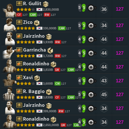
R. Gullit 
5
5
127
36
2,830,000B
CF
127
CAM
127
RW
127
Zico 
5
5
34
127
CAM
127
330,000B
Jairzinho 
4
5
44
127
RW
127
3,930B
Garrincha 
4
5
44
127
RW
127
3,720B
Ronaldinho 
4
5
44
127
LW
127
CAM
127
3,810B
Xavi 
4
5
43
127
CM
127
3,600B
R. Baggio 
5
5
45
127
CF
127
CAM
127
3,830B
Jairzinho 
4
5
34
127
RW
127
399,000B
Ronaldinho 
4
5
34
127
LW
127
CAM
127
2,650,000B