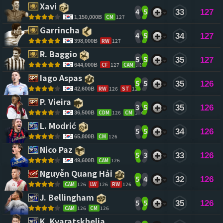
Xavi 
4
5
33
127
CM
127
1,150,000B
Garrincha 
4
5
34
127
RW
127
398,000B
R. Baggio 
5
5
35
127
CF
127
CAM
127
644,000B
Iago Aspas 
5
5
35
126
RW
126
ST
124
42,600B
P. Vieira 
3
5
35
126
CDM
126
CM
124
36,500B
L. Modrić 
5
5
34
126
CM
126
65,800B
Nico Paz 
5
3
33
126
CAM
126
49,600B
Nguyễn Quang Hải 
5
4
32
126
CAM
126
LW
126
RW
126
J. Bellingham 
5
5
35
126
CAM
126
CM
126
K. Kvaratskhelia 