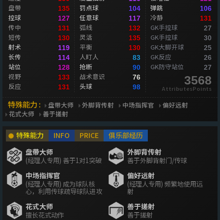
盘带
罚点球
弹跳
135
104
106
控球
任意球
冷静
127
117
131
传中
弧线
GK手控球
131
132
27
短传
灵活
GK手控球
130
135
30
射术
平衡
GK大脚开球
119
130
25
长传
人盯人
GK反应
114
83
26
站位
抢断
GK防守站位
128
90
27
视野
战术意识
133
76
3568
反应
头球
131
98
AttributesPoints
特殊能力 :
盘带大师
外脚背传射
中场指挥官
偏好远射
花式大师
善于搓射
特殊能力
INFO
PRICE
俱乐部经历
盘带大师
外脚背传射
(经理人专用) 善于1对1突破
善于外脚背射门/传球
中场指挥官
偏好远射
(经理人专用) 成为球队核
(经理人专用) 频繁地使用远
心，利用传球疏导球队进攻
射
花式大师
善于搓射
擅长花式动作
善于搓射