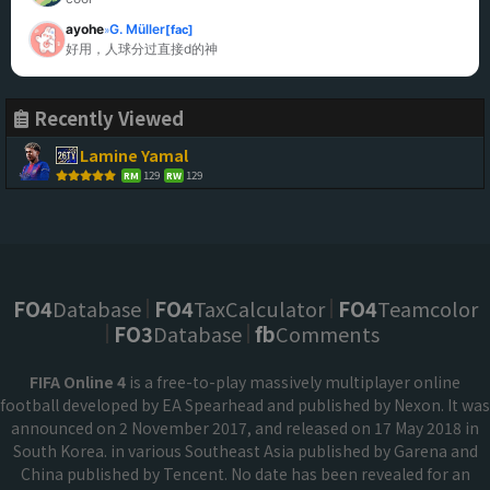
ayohe
G. Müller
[fac]
»
好用，人球分过直接d的神
Recently Viewed
Lamine Yamal
129
129
RM
RW
FO4
Database
FO4
TaxCalculator
FO4
Teamcolor
FO3
Database
fb
Comments
FIFA Online 4
is a free-to-play massively multiplayer online
football developed by EA Spearhead and published by Nexon. It was
announced on 2 November 2017, and released on 17 May 2018 in
South Korea. in various Southeast Asia published by Garena and
China published by Tencent. No date has been revealed for an