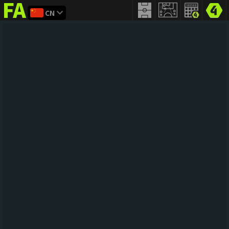
CN
FIFA
addict