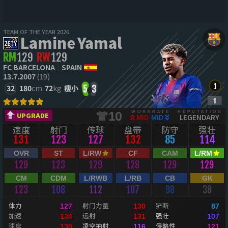
TEAM OF THE YEAR 2026
Lamine Yamal
RM
129
RW
129
FC BARCELONA
SPAIN
13.7.2007
(19)
32
180
cm
72
kg
瘦小
5
3
WORKRATE
REPUTATION
10
UPGRADE
MID
MID
LEGENDARY
速度
射门
传球
盘带
防守
强壮
131
123
127
132
85
114
OVR
ST
L/RW
CF
CAM
L/RM
129
123
129
128
129
129
CM
CDM
L/RWB
L/RB
CB
GK
123
108
112
107
98
38
体力
射门力量
铲断
127
130
87
加速
远射
强壮
134
131
107
速度
凌空抽射
侵略性
130
116
121