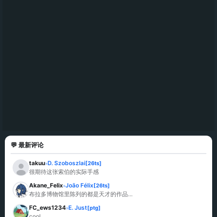
💬 最新评论
takuu
D. Szoboszlai
[26ts]
»
很期待这张索伯的实际手感
Akane_Felix
João Félix
[26ts]
»
布拉多博物馆里陈列的都是天才的作品…
FC_ews1234
E. Just
[ptg]
»
cool