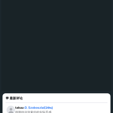
💬 最新评论
takuu
D. Szoboszlai
[26ts]
»
很期待这张索伯的实际手感