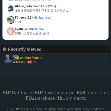
Akane_Felix
João Félix
[26ts]
»
布拉多博物馆里陈列的都是天才的作品…
FC_ews1234
E. Just
[ptg]
»
cool
ayohe
G. Müller
[fac]
»
好用，人球分过直接d的神
Recently Viewed
Lamine Yamal
125
RW
FO4
Database
FO4
TaxCalculator
FO4
Teamcolor
FO3
Database
fb
Comments
FIFA Online 4
is a free-to-play massively multiplayer online