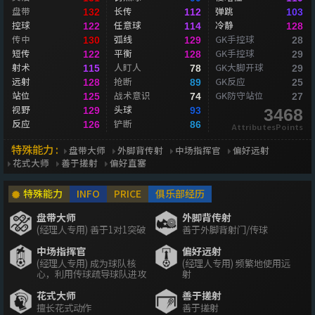
盘带
长传
弹跳
132
112
103
控球
任意球
冷静
122
114
128
传中
弧线
GK手控球
130
129
28
短传
平衡
GK手控球
122
128
29
射术
人盯人
GK大脚开球
115
78
29
远射
抢断
GK反应
128
89
25
站位
战术意识
GK防守站位
125
74
27
视野
头球
129
93
3468
反应
铲断
126
86
AttributesPoints
特殊能力 :
盘带大师
外脚背传射
中场指挥官
偏好远射
花式大师
善于搓射
偏好直塞
特殊能力
INFO
PRICE
俱乐部经历
盘带大师
外脚背传射
(经理人专用) 善于1对1突破
善于外脚背射门/传球
中场指挥官
偏好远射
(经理人专用) 成为球队核
(经理人专用) 频繁地使用远
心，利用传球疏导球队进攻
射
花式大师
善于搓射
擅长花式动作
善于搓射