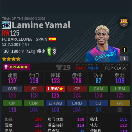
TEAM OF THE SEASON 2025
Lamine Yamal
RW
125
FC BARCELONA
SPAIN
13.7.2007
(19)
30
180
cm
72
kg
瘦小
5
3
WORKRATE
REPUTATION
19
UPGRADE
MID
MID
TOP CLASS
速度
射门
传球
盘带
防守
强壮
127
119
123
128
82
109
OVR
ST
L/RW
CF
CAM
L/RM
125
119
125
124
124
125
CM
CDM
L/RWB
L/RB
CB
GK
118
104
108
104
94
38
加速
射门力量
强壮
130
126
101
速度
凌空抽射
体力
125
114
122
灵活
罚点球
侵略性
131
99
119