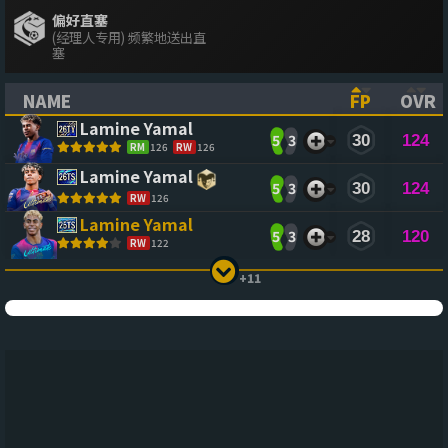
偏好直塞
(经理人专用) 频繁地送出直
塞
NAME
FP
OVR
(CLICK TO SORT ASCENDING)
(CLICK TO
(CL
Lamine Yamal
5
3
30
124
RM
126
RW
126
Lamine Yamal
5
3
30
124
RW
126
Lamine Yamal
5
3
28
120
RW
122
+11