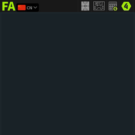
CN
FIFA
addict