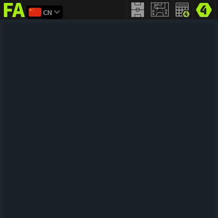
CN
FIFA
addict