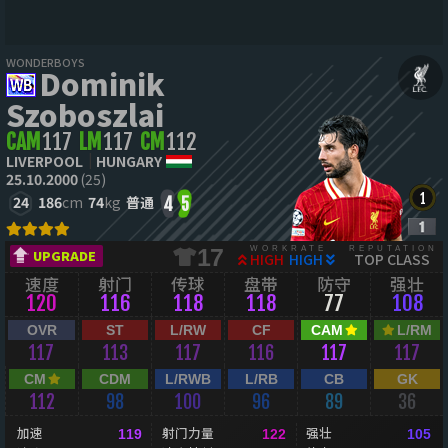
WONDERBOYS
Dominik
Szoboszlai
CAM
117
LM
117
CM
112
LIVERPOOL
HUNGARY
25.10.2000
(25)
24
186
cm
74
kg
普通
4
5
WORKRATE
REPUTATION
17
UPGRADE
HIGH
HIGH
TOP CLASS
速度
射门
传球
盘带
防守
强壮
120
116
118
118
77
108
OVR
ST
L/RW
CF
CAM
L/RM
117
113
117
116
117
117
CM
CDM
L/RWB
L/RB
CB
GK
112
98
100
96
89
36
加速
射门力量
强壮
119
122
105