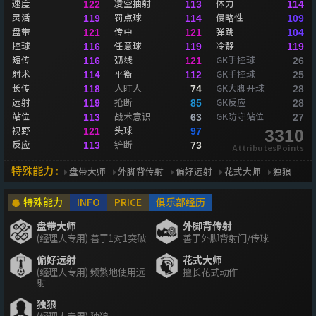
速度
凌空抽射
体力
122
113
114
灵活
罚点球
侵略性
119
114
109
盘带
传中
弹跳
121
121
104
控球
任意球
冷静
116
119
119
短传
弧线
GK手控球
116
121
26
射术
平衡
GK手控球
114
112
25
长传
人盯人
GK大脚开球
118
74
28
远射
抢断
GK反应
119
85
28
站位
战术意识
GK防守站位
113
63
27
视野
头球
121
97
3310
反应
铲断
113
73
AttributesPoints
特殊能力 :
盘带大师
外脚背传射
偏好远射
花式大师
独狼
特殊能力
INFO
PRICE
俱乐部经历
盘带大师
外脚背传射
(经理人专用) 善于1对1突破
善于外脚背射门/传球
偏好远射
花式大师
(经理人专用) 频繁地使用远
擅长花式动作
射
独狼