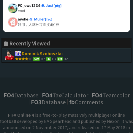
FC_ews1234
E. Just
[ptg]
»
cool
ayohe
G. Müller
[fac]
»
好用，人球分过直接d的神
Recently Viewed
Dominik Szoboszlai
117
117
112
CAM
LM
CM
FO4
Database
FO4
TaxCalculator
FO4
Teamcolor
FO3
Database
fb
Comments
FIFA Online 4
is a free-to-play massively multiplayer online
football developed by EA Spearhead and published by Nexon. It was
announced on 2 November 2017, and released on 17 May 2018 in