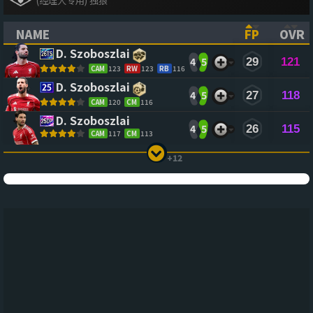
(经理人专用) 独狼
NAME
FP
OVR
(CLICK TO SORT ASCENDING)
(CLICK TO
(CL
D. Szoboszlai
4
5
29
121
CAM
123
RW
123
RB
116
D. Szoboszlai
4
5
27
118
CAM
120
CM
116
D. Szoboszlai
4
5
26
115
CAM
117
CM
113
+12