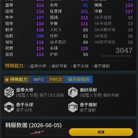
盘带
长传
弹跳
113
91
113
控球
任意球
冷静
113
101
117
传中
弧线
GK手控球
107
112
15
短传
平衡
GK手控球
110
111
13
射术
人盯人
GK大脚开球
116
65
15
远射
抢断
GK反应
108
61
16
站位
战术意识
GK防守站位
116
60
15
视野
头球
114
115
3047
反应
铲断
113
55
AttributesPoints
特殊能力 :
盘带大师
偏好吊射
善于头球
善于搓射
特殊能力
INFO
PRICE
俱乐部经历
盘带大师
偏好吊射
(经理人专用) 善于1对1突破
(经理人专用) 偏好吊射
善于头球
善于搓射
善于头球
善于搓射
韩服数据 (2026-08-05)
1v1
经理