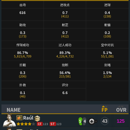
出场
进攻点
进球
616
0.7
0.4
(411)
(238)
助攻
射正
射偏
0.3
0.7
0.2
(173)
(412)
(108)
传球成功
过人成功
空中对抗
86.7%
89.3%
5.1%
5,815/6,709
4,226/4,732
55/1,081
拦截
抢断
封堵
0.3
56.4%
1.5%
(206)
215/381
2/134
扑救
评分
0.1
6.6
(46)
NAME
FP
OVR
(CLICK TO SORT ASCENDING)
(CLICK TO
(CL
Raúl
5
4
43
125
CF
123
ST
123