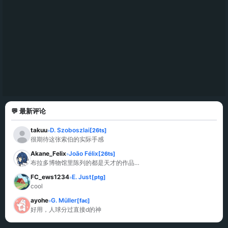
💬 最新评论
takuu
D. Szoboszlai
[26ts]
»
很期待这张索伯的实际手感
Akane_Felix
João Félix
[26ts]
»
布拉多博物馆里陈列的都是天才的作品…
FC_ews1234
E. Just
[ptg]
»
cool
ayohe
G. Müller
[fac]
»
好用，人球分过直接d的神