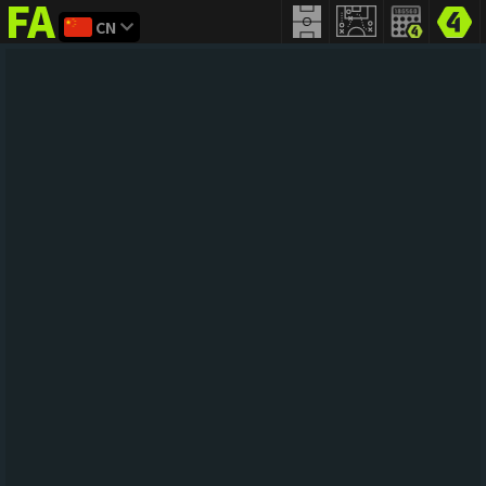
CN
FIFA
addict