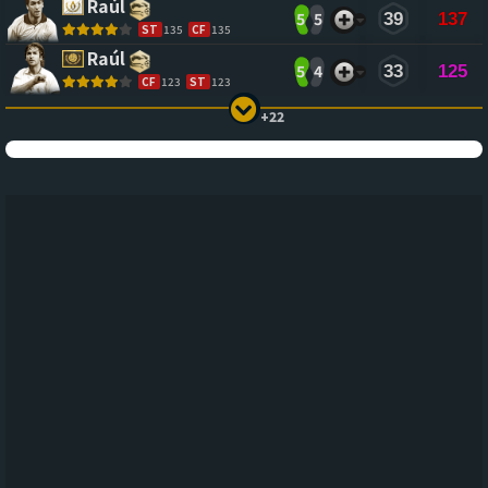
Raúl
5
5
39
137
ST
135
CF
135
Raúl
5
4
33
125
CF
123
ST
123
+22