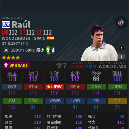
WONDERBOYS
Raúl
LW
112
ST
112
CF
112
WONDERBOYS
SPAIN
27.6.1977
(49)
30
180
cm
68
kg
瘦小
5
4
WORKRATE
REPUTATION
7
UPGRADE
HIGH
MID
WORLD CLASS
速度
射门
传球
盘带
防守
强壮
110
112
107
112
66
100
OVR
ST
L/RW
CF
CAM
L/RM
112
112
112
112
111
111
CM
CDM
L/RWB
L/RB
CB
GK
104
87
91
87
81
25
加速
射门力量
强壮
112
109
98
速度
凌空抽射
体力
110
115
111
灵活
罚点球
侵略性
111
106
90