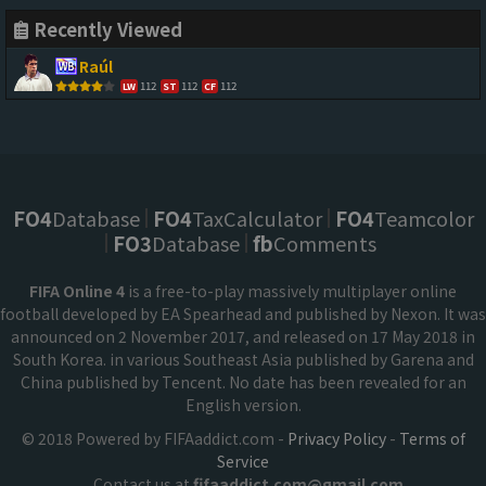
Recently Viewed
Raúl
112
112
112
LW
ST
CF
FO4
Database
FO4
TaxCalculator
FO4
Teamcolor
FO3
Database
fb
Comments
FIFA Online 4
is a free-to-play massively multiplayer online
football developed by EA Spearhead and published by Nexon. It was
announced on 2 November 2017, and released on 17 May 2018 in
South Korea. in various Southeast Asia published by Garena and
China published by Tencent. No date has been revealed for an
English version.
© 2018 Powered by FIFAaddict.com -
Privacy Policy
-
Terms of
Service
Contact us at
fifaaddict.com@gmail.com