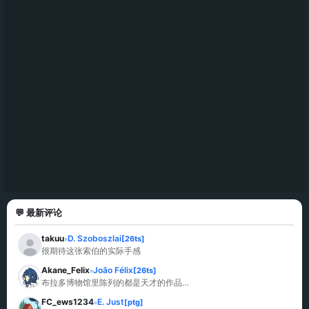
💬 最新评论
takuu
D. Szoboszlai
[26ts]
»
很期待这张索伯的实际手感
Akane_Felix
João Félix
[26ts]
»
布拉多博物馆里陈列的都是天才的作品…
FC_ews1234
E. Just
[ptg]
»