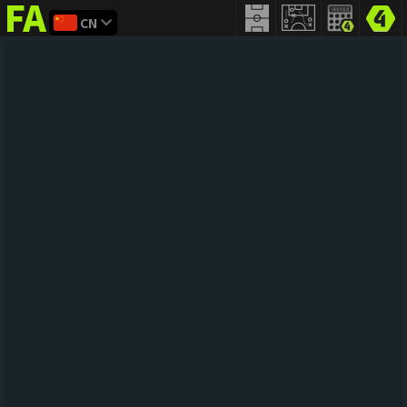
CN
FIFA
addict