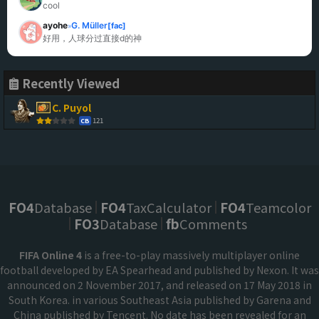
cool
ayohe
G. Müller
[fac]
»
好用，人球分过直接d的神
Recently Viewed
C. Puyol
121
CB
FO4
Database
FO4
TaxCalculator
FO4
Teamcolor
FO3
Database
fb
Comments
FIFA Online 4
is a free-to-play massively multiplayer online
football developed by EA Spearhead and published by Nexon. It was
announced on 2 November 2017, and released on 17 May 2018 in
South Korea. in various Southeast Asia published by Garena and
China published by Tencent. No date has been revealed for an