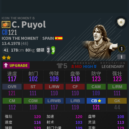
ICON THE MOMENT B
C. Puyol
CB
121
ICON THE MOMENT
SPAIN
13.4.1978
(48)
41
178
cm
80
kg
健硕
3
5
WORKRATE
REPUTATION
5
UPGRADE
MID
HIGH
LEGENDARY
速度
射门
传球
盘带
防守
强壮
117
102
109
110
123
123
OVR
ST
L/RW
CF
CAM
L/RM
121
111
110
110
109
111
CM
CDM
L/RWB
L/RB
CB
GK
112
118
117
119
121
44
强壮
加速
盘带
120
120
108
速度
射术
灵活
116
103
113
弹跳
射门力量
平衡
129
109
129