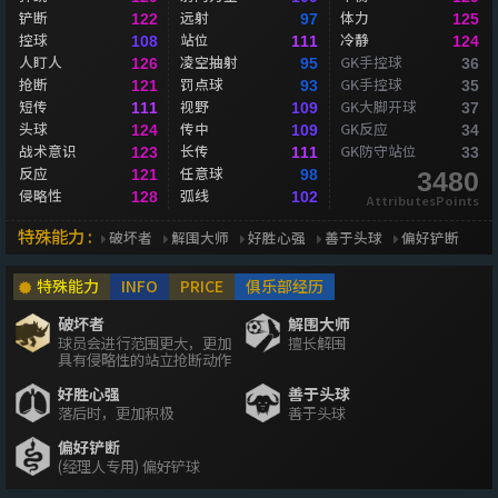
铲断
远射
体力
122
97
125
控球
站位
冷静
108
111
124
人盯人
凌空抽射
GK手控球
126
95
36
抢断
罚点球
GK手控球
121
93
35
短传
视野
GK大脚开球
111
109
37
头球
传中
GK反应
124
109
34
战术意识
长传
GK防守站位
123
111
33
反应
任意球
121
98
3480
侵略性
弧线
128
102
AttributesPoints
特殊能力 :
破坏者
解围大师
好胜心强
善于头球
偏好铲断
特殊能力
INFO
PRICE
俱乐部经历
破坏者
解围大师
球员会进行范围更大，更加
擅长解围
具有侵略性的站立抢断动作
好胜心强
善于头球
落后时，更加积极
善于头球
偏好铲断
(经理人专用) 偏好铲球