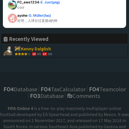
FC_ews1234
E. Just
[ptg]
»
cool
ayohe
G. Müller
[fac]
»
好用，人球分过直接d的神
Recently Viewed
Kenny Dalglish
101
101
CF
ST
FO4
Database
FO4
TaxCalculator
FO4
Teamcolor
FO3
Database
fb
Comments
FIFA Online 4
is a free-to-play massively multiplayer online
football developed by EA Spearhead and published by Nexon. It was
announced on 2 November 2017, and released on 17 May 2018 in
South Korea. in various Southeast Asia published by Garena and