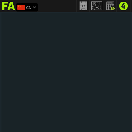
CN
FIFA
addict