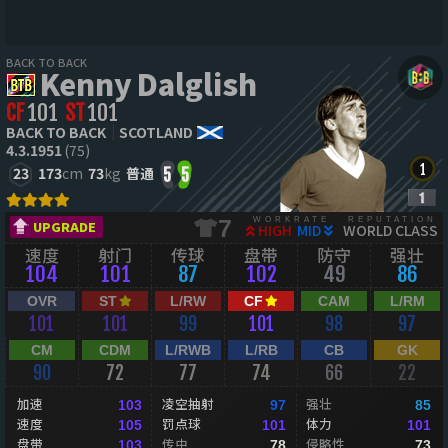
BACK TO BACK
Kenny Dalglish
CF
101
ST
101
BACK TO BACK
SCOTLAND
4.3.1951
(75)
23
173
cm
73
kg
普通
5
5
WORKRATE
REPUTATION
7
UPGRADE
HIGH
MID
WORLD CLASS
速度
射门
传球
盘带
防守
强壮
104
101
87
102
49
86
OVR
ST
L/RW
CF
CAM
L/RM
101
101
99
101
98
97
CM
CDM
L/RWB
L/RB
CB
GK
90
72
77
74
66
22
加速
凌空抽射
强壮
103
97
85
速度
罚点球
体力
105
101
101
盘带
传中
侵略性
103
78
73