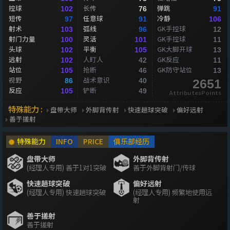
控球
长传
弹跳
102
76
91
短传
任意球
冷静
97
91
106
射术
弧线
GK手控球
103
96
12
射门力量
灵活
GK手控球
100
101
11
头球
平衡
GK大脚开球
102
105
13
远射
人盯人
GK反应
102
42
11
站位
抢断
GK防守站位
105
46
13
视野
战术意识
86
40
2651
反应
铲断
105
49
AttributesPoints
特殊能力 :
盘带大师
外脚背传射
快速趟球突破
偏好远射
善于搓射
特殊能力
INFO
PRICE
俱乐部经历
盘带大师
外脚背传射
(经理人专用) 善于1对1突破
善于外脚背射门/传球
快速趟球突破
偏好远射
(经理人专用) 快速趟球突破
(经理人专用) 频繁地使用远
射
善于搓射
善于搓射