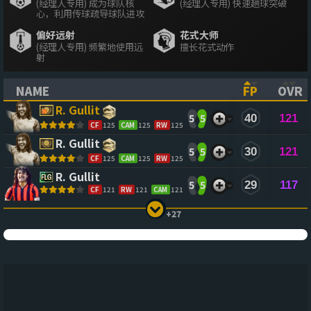
(经理人专用) 成为球队核
(经理人专用) 快速趟球突破
心，利用传球疏导球队进攻
偏好远射
花式大师
(经理人专用) 频繁地使用远
擅长花式动作
射
NAME
FP
OVR
(CLICK TO SORT ASCENDING)
(CLICK TO
(CL
R. Gullit
5
5
40
121
CF
125
CAM
125
RW
125
R. Gullit
5
5
30
121
CF
125
CAM
125
RW
125
R. Gullit
5
5
29
117
CF
121
RW
121
CAM
121
+27