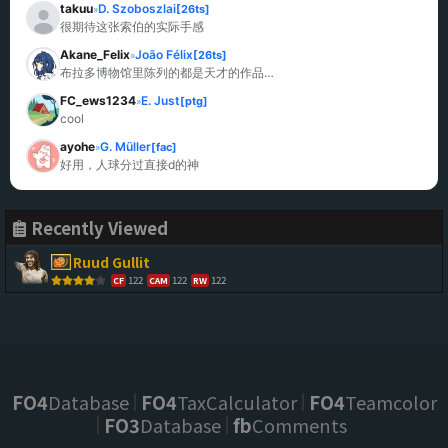
takuu
D. Szoboszlai
[26ts]
»
很期待这张索伯的实际手感
Akane_Felix
João Félix
[26ts]
»
布拉多博物馆里陈列的都是天才的作品…
FC_ews1234
E. Just
[ptg]
»
cool
ayohe
G. Müller
[fac]
»
好用，人球分过直接d的神
Recently Viewed
Ruud Gullit
122
122
122
CF
CAM
RW
FO4
Database
FO4
TaxCalculator
FO4
Teamcolor
FO3
Database
fb
Comments