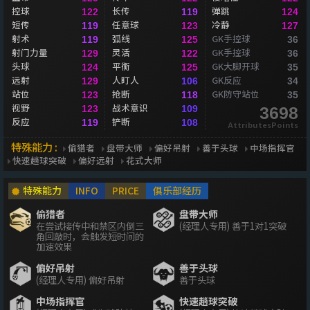
控球
长传
弹跳
122
119
124
短传
任意球
冷静
119
123
127
射术
弧线
GK手控球
119
125
36
射门力量
灵活
GK手控球
129
122
36
头球
平衡
GK大脚开球
124
125
35
远射
人盯人
GK反应
129
106
34
站位
抢断
GK防守站位
123
118
35
视野
战术意识
123
109
3698
反应
铲断
119
108
AttributesPoints
特殊能力 :
偷猎者
盘带大师
偏好吊射
善于头球
中场指挥官
快速趟球突破
偏好远射
花式大师
特殊能力
INFO
PRICE
俱乐部经历
偷猎者
盘带大师
在尝试接传中和禁区内倒三
(经理人专用) 善于1对1突破
角回敲时，会触发短时间的
加速效果
偏好吊射
善于头球
(经理人专用) 偏好吊射
善于头球
中场指挥官
快速趟球突破