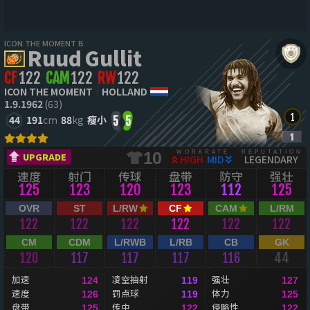
ICON THE MOMENT B
Ruud Gullit
CF
122
CAM
122
RW
122
ICON THE MOMENT
HOLLAND
1.9.1962
(63)
44
191
cm
88
kg
瘦小
5
5
WORKRATE
REPUTATION
10
UPGRADE
HIGH
MID
LEGENDARY
速度
射门
传球
盘带
防守
强壮
125
123
120
123
112
125
OVR
ST
L/RW
CF
CAM
L/RM
122
122
122
122
122
122
CM
CDM
L/RWB
L/RB
CB
GK
120
117
117
117
116
44
加速
凌空抽射
强壮
124
119
127
速度
罚点球
体力
126
119
125
盘带
传中
侵略性
125
122
122