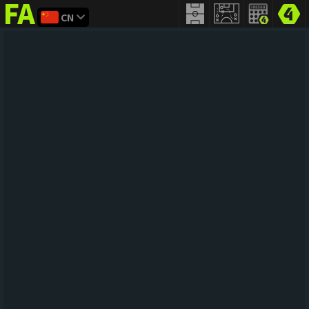
CN
FIFA
addict