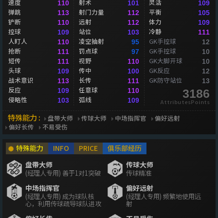
速度
射术
灵活
110
101
109
弹跳
射门力量
平衡
113
112
105
铲断
远射
体力
110
112
109
控球
站位
冷静
109
103
111
人盯人
凌空抽射
GK手控球
110
95
12
抢断
罚点球
GK手控球
111
97
10
短传
视野
GK大脚开球
111
110
10
头球
传中
GK反应
109
100
12
战术意识
长传
GK防守站位
113
111
13
反应
任意球
109
110
3186
侵略性
弧线
103
109
AttributesPoints
特殊能力 :
盘带大师
传球大师
中场指挥官
偏好远射
偏好长传
不易受伤
特殊能力
INFO
PRICE
俱乐部经历
盘带大师
传球大师
(经理人专用) 善于1对1突破
传球精准
中场指挥官
偏好远射
(经理人专用) 成为球队核
(经理人专用) 频繁地使用远
心，利用传球疏导球队进攻
射