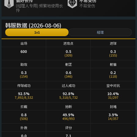
偏好长传
不易受伤
(经理人专用) 频繁地使用长
不易受伤
传
韩服数据 (2026-08-06)
1v1
经理
出场
进攻点
进球
600
0.5
0.3
(309)
(155)
助攻
射正
射偏
0.3
0.6
0.2
(154)
(346)
(118)
传球成功
过人成功
空中对抗
92.5%
92.8%
10.4%
7,892/8,532
5,318/5,732
31/297
拦截
抢断
封堵
0.8
49.9%
3.9%
(506)
496/993
14/357
扑救
评分
0.0
7.1