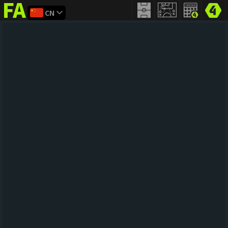
CN
FIFA
addict