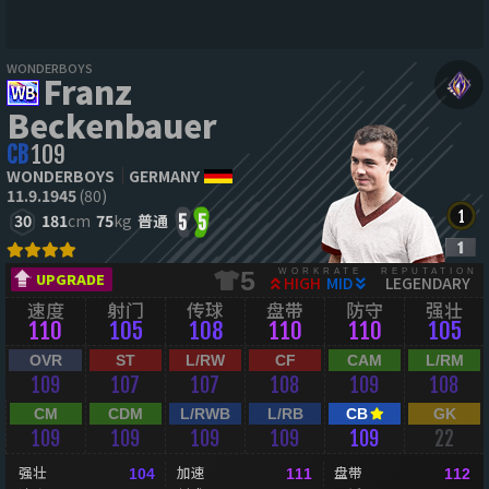
WONDERBOYS
Franz
Beckenbauer
CB
109
WONDERBOYS
GERMANY
11.9.1945
(80)
30
181
cm
75
kg
普通
5
5
WORKRATE
REPUTATION
5
UPGRADE
HIGH
MID
LEGENDARY
速度
射门
传球
盘带
防守
强壮
110
105
108
110
110
105
OVR
ST
L/RW
CF
CAM
L/RM
109
107
107
108
109
108
CM
CDM
L/RWB
L/RB
CB
GK
109
109
109
109
109
22
强壮
加速
盘带
104
111
112