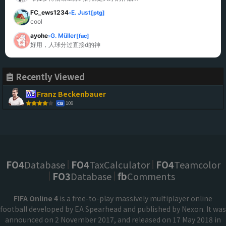
FC_ews1234
E. Just
[ptg]
»
cool
ayohe
G. Müller
[fac]
»
好用，人球分过直接d的神
Recently Viewed
Franz Beckenbauer
109
CB
FO4
Database
FO4
TaxCalculator
FO4
Teamcolor
FO3
Database
fb
Comments
FIFA Online 4
is a free-to-play massively multiplayer online
football developed by EA Spearhead and published by Nexon. It was
announced on 2 November 2017, and released on 17 May 2018 in