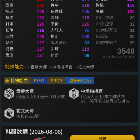
盘带
传中
弹跳
132
110
116
控球
任意球
冷静
126
105
129
短传
弧线
GK手控球
126
119
29
射术
平衡
GK手控球
126
126
32
长传
人盯人
GK大脚开球
116
92
31
远射
抢断
GK反应
126
100
30
站位
战术意识
GK防守站位
127
83
29
视野
头球
127
119
3548
反应
铲断
127
86
AttributesPoints
特殊能力 :
盘带大师
中场指挥官
花式大师
特殊能力
INFO
PRICE
俱乐部经历
盘带大师
中场指挥官
(经理人专用) 善于1对1突破
(经理人专用) 成为球队核
心，利用传球疏导球队进攻
花式大师
擅长花式动作
韩服数据 (2026-08-08)
1v1
经理