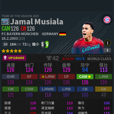
TEAM OF THE SEASON 2025
Jamal Musiala
CAM
126
LW
126
FC BAYERN MÜNCHEN
GERMANY
26.2.2003
(23)
30
184
cm
72
kg
瘦小
5
5
WORKRATE
REPUTATION
42
UPGRADE
HIGH
MID
WORLD CLASS
速度
射门
传球
盘带
防守
强壮
126
124
120
129
94
113
OVR
ST
L/RW
CF
CAM
L/RM
126
124
126
126
126
124
CM
CDM
L/RWB
L/RB
CB
GK
121
109
110
107
103
40
加速
射门力量
强壮
128
123
108
速度
凌空抽射
体力
126
123
122
灵活
罚点球
侵略性
130
104
115