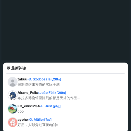
💬 最新评论
takuu
D. Szoboszlai
[26ts]
»
很期待这张索伯的实际手感
Akane_Felix
João Félix
[26ts]
»
布拉多博物馆里陈列的都是天才的作品…
FC_ews1234
E. Just
[ptg]
»
cool
ayohe
G. Müller
[fac]
»
好用，人球分过直接d的神