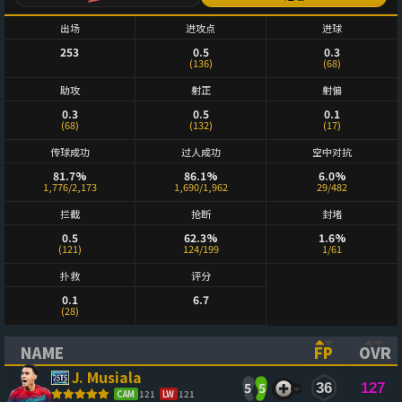
出场
进攻点
进球
253
0.5
0.3
(136)
(68)
助攻
射正
射偏
0.3
0.5
0.1
(68)
(132)
(17)
传球成功
过人成功
空中对抗
81.7%
86.1%
6.0%
1,776/2,173
1,690/1,962
29/482
拦截
抢断
封堵
0.5
62.3%
1.6%
(121)
124/199
1/61
扑救
评分
0.1
6.7
(28)
NAME
FP
OVR
(CLICK TO SORT ASCENDING)
(CLICK TO
(CL
J. Musiala
5
5
36
127
CAM
121
LW
121