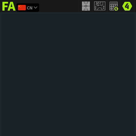
CN
FIFA
addict