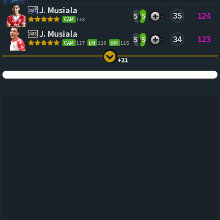
J. Musiala
5
5
35
124
CAM
118
J. Musiala
5
5
34
123
CAM
117
LM
116
RM
116
+21