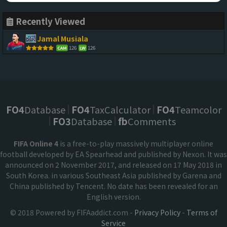
Recently Viewed
Jamal Musiala
126
126
CAM
LW
FO4
Database
FO4
TaxCalculator
FO4
Teamcolor
FO3
Database
fb
Comments
FIFA Online 4
is a free-to-play massively multiplayer online
football developed by EA Spearhead and published by Nexon. It was
announced on 2 November 2017, and released on 17 May 2018 in
South Korea. in various Southeast Asia published by Garena and
China published by Tencent. No date has been revealed for an
English version.
© 2018 Powered by FIFAaddict.com -
Privacy Policy
-
Terms of
Service