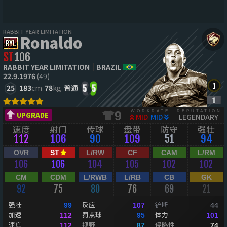
RABBIT YEAR LIMITATION
Ronaldo
ST
106
RABBIT YEAR LIMITATION
BRAZIL
22.9.1976
(49)
25
183
cm
78
kg
普通
5
5
WORKRATE
REPUTATION
9
UPGRADE
MID
MID
LEGENDARY
速度
射门
传球
盘带
防守
强壮
112
106
90
109
51
94
OVR
ST
L/RW
CF
CAM
L/RM
106
106
104
105
102
102
CM
CDM
L/RWB
L/RB
CB
GK
92
75
80
76
69
21
强壮
反应
铲断
99
107
44
加速
罚点球
体力
112
95
101
速度
视野
侵略性
112
87
74