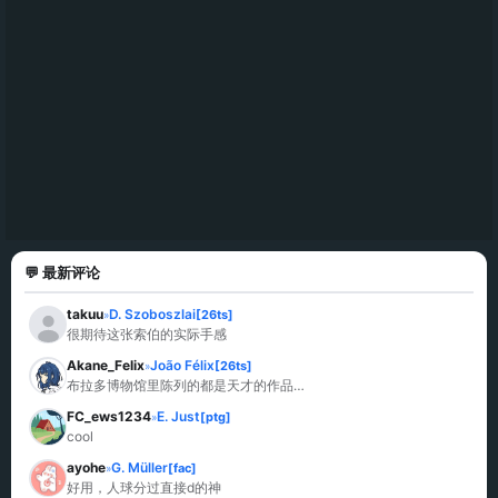
💬 最新评论
takuu
D. Szoboszlai
[26ts]
»
很期待这张索伯的实际手感
Akane_Felix
João Félix
[26ts]
»
布拉多博物馆里陈列的都是天才的作品…
FC_ews1234
E. Just
[ptg]
»
cool
ayohe
G. Müller
[fac]
»
好用，人球分过直接d的神