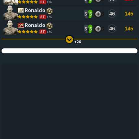
ST
126
Ronaldo
5
5
46
145
ST
136
Ronaldo
5
5
46
145
ST
136
+26