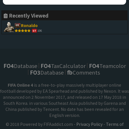
Recently Viewed
Ronaldo
106
ST
FO4
Database
FO4
TaxCalculator
FO4
Teamcolor
FO3
Database
fb
Comments
FIFA Online 4
is a free-to-play massively multiplayer online
football developed by EA Spearhead and published by Nexon. It was
announced on 2 November 2017, and released on 17 May 2018 in
South Korea. in various Southeast Asia published by Garena and
China published by Tencent. No date has been revealed for an
English version.
© 2018 Powered by FIFAaddict.com -
Privacy Policy
-
Terms of