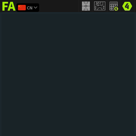
CN
FIFA
addict