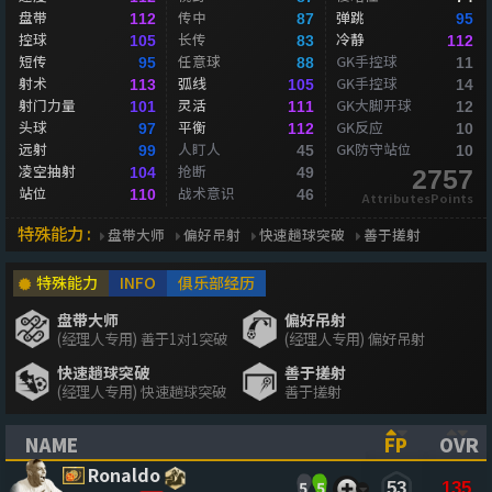
盘带
传中
弹跳
112
87
95
控球
长传
冷静
105
83
112
短传
任意球
GK手控球
95
88
11
射术
弧线
GK手控球
113
105
14
射门力量
灵活
GK大脚开球
101
111
12
头球
平衡
GK反应
97
112
10
远射
人盯人
GK防守站位
99
45
10
凌空抽射
抢断
104
49
2757
站位
战术意识
110
46
AttributesPoints
特殊能力 :
盘带大师
偏好吊射
快速趟球突破
善于搓射
特殊能力
INFO
俱乐部经历
盘带大师
偏好吊射
(经理人专用) 善于1对1突破
(经理人专用) 偏好吊射
快速趟球突破
善于搓射
(经理人专用) 快速趟球突破
善于搓射
NAME
FP
OVR
(CLICK TO SORT ASCENDING)
(CLICK TO
(CL
Ronaldo
5
5
53
135