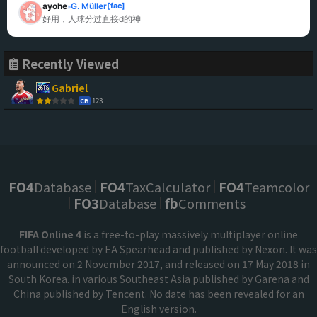
ayohe
G. Müller
[fac]
»
好用，人球分过直接d的神
Recently Viewed
Gabriel
123
CB
FO4
Database
FO4
TaxCalculator
FO4
Teamcolor
FO3
Database
fb
Comments
FIFA Online 4
is a free-to-play massively multiplayer online
football developed by EA Spearhead and published by Nexon. It was
announced on 2 November 2017, and released on 17 May 2018 in
South Korea. in various Southeast Asia published by Garena and
China published by Tencent. No date has been revealed for an
English version.