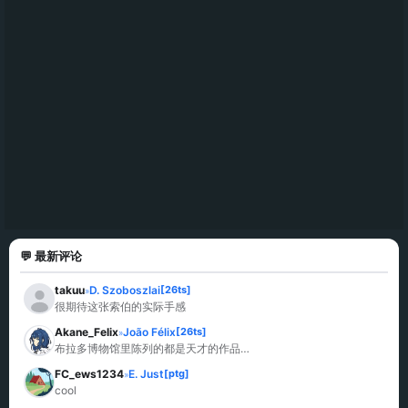
💬 最新评论
takuu
D. Szoboszlai
[26ts]
»
很期待这张索伯的实际手感
Akane_Felix
João Félix
[26ts]
»
布拉多博物馆里陈列的都是天才的作品…
FC_ews1234
E. Just
[ptg]
»
cool