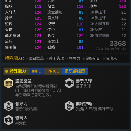
铲断
远射
体力
125
87
120
控球
站位
冷静
119
116
123
人盯人
凌空抽射
GK手控球
124
89
21
抢断
罚点球
GK手控球
123
80
21
短传
视野
GK大脚开球
124
110
22
头球
传中
GK反应
129
91
21
战术意识
长传
GK防守站位
121
120
22
反应
任意球
121
83
3368
侵略性
弧线
124
101
AttributesPoints
特殊能力 :
坚固壁垒
善于头球
领导力
偏好铲断
玻璃人
特殊能力
INFO
PRICE
俱乐部经历
坚固壁垒
善于头球
自动预判并封堵中距离射
善于头球
门，降低对方威胁攻门。AI
与手动操控皆可生效。
领导力
偏好铲断
善于领导球队
(经理人专用) 偏好铲球
玻璃人
易受伤