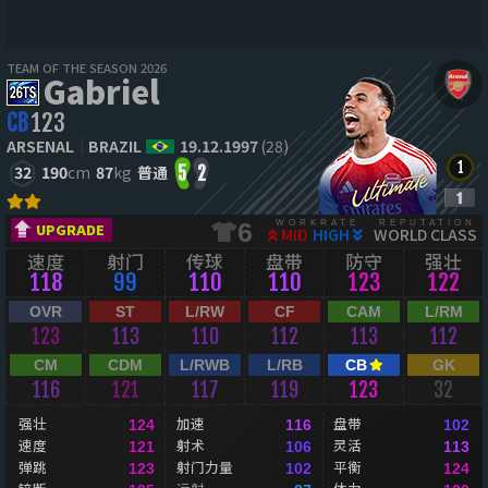
TEAM OF THE SEASON 2026
Gabriel
CB
123
ARSENAL
BRAZIL
19.12.1997
(28)
32
190
cm
87
kg
普通
5
2
WORKRATE
REPUTATION
6
UPGRADE
MID
HIGH
WORLD CLASS
速度
射门
传球
盘带
防守
强壮
118
99
110
110
123
122
OVR
ST
L/RW
CF
CAM
L/RM
123
113
110
112
113
112
CM
CDM
L/RWB
L/RB
CB
GK
116
121
117
119
123
32
强壮
加速
盘带
124
116
102
速度
射术
灵活
121
106
113
弹跳
射门力量
平衡
123
102
124