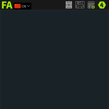
CN
FIFA
addict