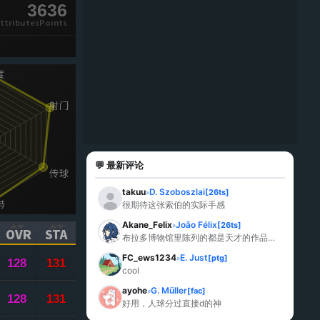
3636
ttributesPoints
💬 最新评论
takuu
D. Szoboszlai
[26ts]
»
很期待这张索伯的实际手感
Akane_Felix
João Félix
[26ts]
»
OVR
STA
布拉多博物馆里陈列的都是天才的作品…
ICK TO SORT ASCENDING)
(CLICK TO SORT ASCENDING)
(CLICK TO SORT ASCENDING)
FC_ews1234
E. Just
[ptg]
»
128
131
cool
ayohe
G. Müller
[fac]
»
128
131
好用，人球分过直接d的神