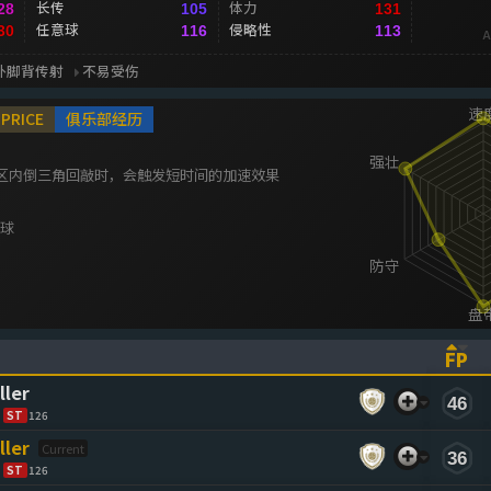
长传
体力
28
105
131
任意球
侵略性
30
116
113
A
外脚背传射
不易受伤
PRICE
俱乐部经历
区内倒三角回敲时，会触发短时间的加速效果
传球
FP
ASCENDING)
TO SORT ASCENDING)
(CL
ller
46
ST
126
ller
36
ST
126