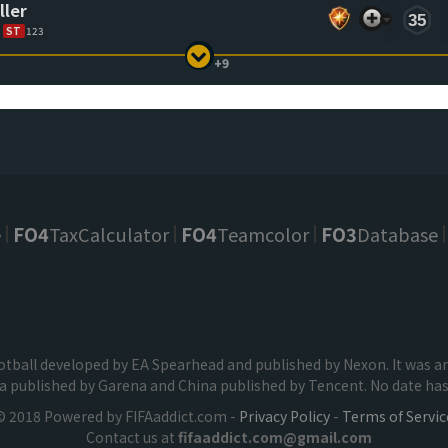
ller
35
ST
123
+9
e
FO4
TaxCalculator
FO4
Teamcolor
FO3
Database
football developed by EA Spearhead and published by Nexon. It was
ia published by Garena and China published by Tencent. No date has 
© 2018 Powered by FIFAaddict.com -
Privacy Policy
-
Terms of Servic
Contact us at
fifaaddict.com@gmail.com