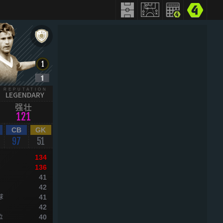
REPUTATION
LEGENDARY
强壮
121
CB
GK
97
51
134
136
41
42
球
41
42
位
40