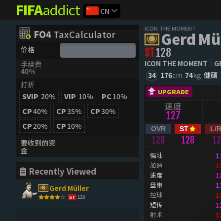
FIFA
addict
CN
ICON THE MOMENT
FO4
TaxCalculator
Gerd Mü
价格
ST
128
ICON THE MOMENT
G
手续费
40%
34
176
cm
74
kg
健硕
打折
UPGRADE
SVIP
20%
VIP
10%
PC
10%
速度
CP
40%
CP
35%
CP
30%
127
CP
20%
CP
10%
OVR
ST
L/
128
128
1
要收到的资
金
强壮
1
加速
1
Recently Viewed
速度
1
盘带
1
Gerd Müller
控球
1
128
ST
短传
1
射术
1