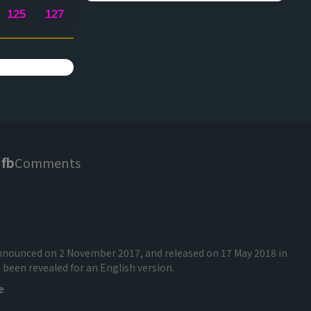
125
127
fb
Comments
 announced on 2 November 2017, and released on 17 May 2018 in
been revealed for an English version.
e