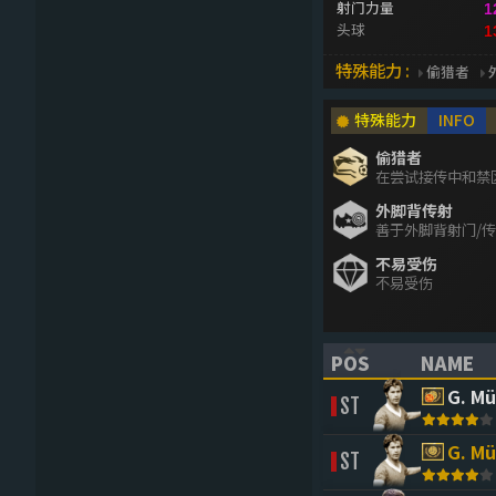
射门力量
1
头球
1
特殊能力 :
偷猎者
特殊能力
INFO
偷猎者
在尝试接传中和禁
外脚背传射
善于外脚背射门/
不易受伤
不易受伤
POS
NAME
(CLICK TO SORT 
(CLICK 
G. Mü
ST
G. Mü
ST