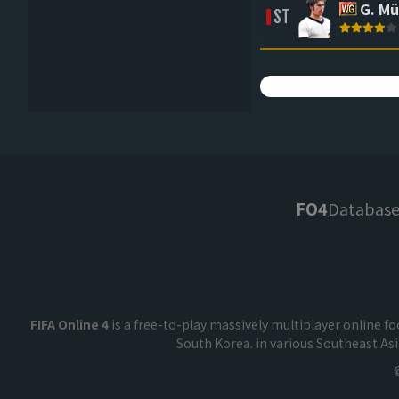
G. Mü
ST
FO4
Databas
FIFA Online 4
is a free-to-play massively multiplayer online 
South Korea. in various Southeast As