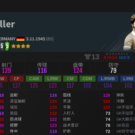
ller
ERMANY
3.11.1945
(80)
5
5
WORKRATE
13
HIGH
MID
射门
传球
盘带
防守
129
116
124
79
RW
CF
CAM
L/RM
CM
CDM
L/RWB
L/RB
25
127
125
123
117
102
104
102
远射
弧线
弹跳
18
116
126
凌空抽射
灵活
冷静
30
134
133
站位
平衡
GK手控球
25
135
133
反应
人盯人
GK手控球
18
132
73
罚点球
抢断
GK大脚开
30
122
74
视野
战术意识
GK反应
20
123
78
传中
铲断
GK防守站
35
110
72