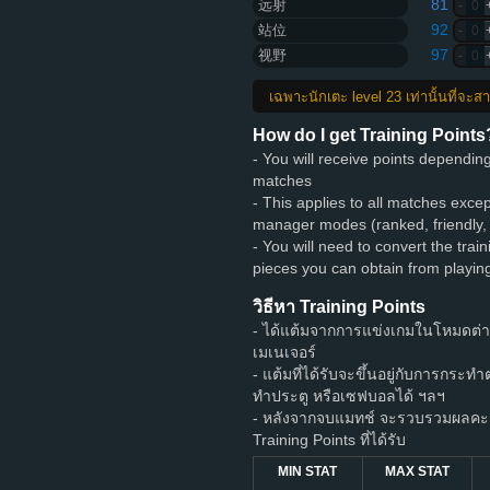
81
远射
-
0
92
站位
-
0
97
视野
-
0
เฉพาะนักเตะ level 23 เท่านั้นที่จะ
How do I get Training Points
- You will receive points dependi
matches
- This applies to all matches exce
manager modes (ranked, friendly,
- You will need to convert the train
pieces you can obtain from playi
วิธีหา Training Points
- ได้แต้มจากการแข่งเกมในโหมดต่
เมเนเจอร์
- แต้มที่ได้รับจะขึ้นอยู่กับการกระท
ทำประตู หรือเซฟบอลได้ ฯลฯ
- หลังจากจบแมทช์ จะรวบรวมผลคะแ
Training Points ที่ได้รับ
MIN STAT
MAX STAT