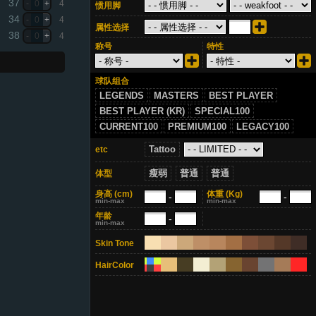
37
-
0
+
4
惯用脚
34
-
0
+
4
属性选择
38
-
0
+
4
称号
特性
球队组合
LEGENDS
MASTERS
BEST PLAYER
BEST PLAYER (KR)
SPECIAL100
CURRENT100
PREMIUM100
LEGACY100
Tattoo
etc
瘦弱
普通
普通
体型
身高
(cm)
体重
(Kg)
-
-
min-max
min-max
年龄
-
min-max
Skin Tone
HairColor