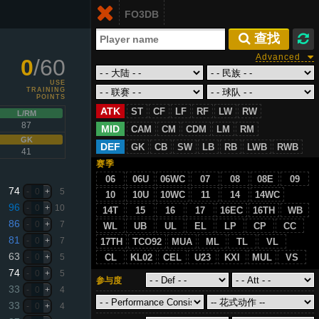
Login
FO3DB
CN
 查找
Advanced
0
/60
USE
TRAINING
POINTS
ATK
ST
CF
LF
RF
LW
RW
L/RM
87
MID
CAM
CM
CDM
LM
RM
GK
DEF
GK
CB
SW
LB
RB
LWB
RWB
41
赛季
06
06U
06WC
07
08
08E
09
74
-
0
+
5
10
10U
10WC
11
14
14WC
96
-
0
+
10
14T
15
16
17
16EC
16TH
WB
86
-
0
+
7
WL
UB
UL
EL
LP
CP
CC
81
-
0
+
7
17TH
TCO92
MUA
ML
TL
VL
63
-
0
+
5
CL
KL02
CEL
U23
KXI
MUL
VS
74
-
0
+
5
参与度
33
-
0
+
4
33
-
0
+
4