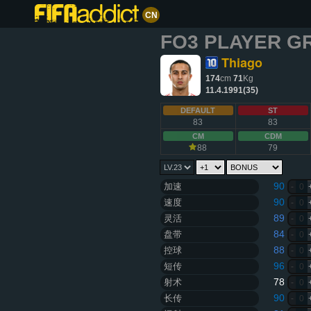
CN
FO3 PLAYER G
Thiago
174
cm
71
Kg
11.4.1991(35)
DEFAULT
ST
83
83
CM
CDM
88
79
90
加速
-
0
90
速度
-
0
89
灵活
-
0
84
盘带
-
0
88
控球
-
0
96
短传
-
0
78
射术
-
0
90
长传
-
0