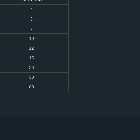
EACH STAT
4
5
7
10
12
15
20
30
60