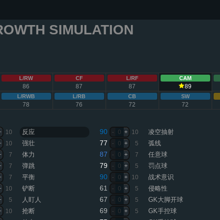
ROWTH SIMULATION
L/RW
CF
L/RF
CAM
86
87
87
89
L/RWB
L/RB
CB
SW
78
76
72
72
90
反应
凌空抽射
+
10
-
0
+
10
77
强壮
弧线
+
10
-
0
+
5
87
体力
任意球
+
7
-
0
+
7
79
弹跳
罚点球
+
7
-
0
+
5
90
平衡
战术意识
+
7
-
0
+
10
61
铲断
侵略性
+
10
-
0
+
5
67
人盯人
GK大脚开球
+
5
-
0
+
5
69
抢断
GK手控球
+
10
-
0
+
5