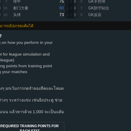
75
传中
GK手控球
+
7
-
0
+
5
80
射门力量
GK防守站位
+
10
-
0
+
7
73
头球
GK反应
+
10
-
0
+
5
สามารถอัปเกรดแต้มได้
?
ng on how you perform in your
pt for league simulation and
 league)
ing points from training point
ng your matches
างๆ ยกเว้นการกดจำลองลีคและโหมด
ำต่างๆ ระหว่างแข่ง เช่นยิงประตู ช่วย
นน แล้วหารด้วย 1,000 จะเป็นแต้ม
REQUIRED TRAINING POINTS FOR