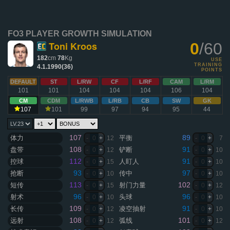
FO3 PLAYER GROWTH SIMULATION
Toni Kroos
0
/60
182
cm
78
Kg
USE
TRAINING
4.1.1990(36)
POINTS
DEFAULT
ST
L/RW
CF
L/RF
CAM
L/RM
101
101
104
104
104
106
104
CM
CDM
L/RWB
L/RB
CB
SW
GK
107
101
99
97
94
95
44
107
89
体力
平衡
-
0
+
12
-
0
+
7
108
91
盘带
铲断
-
0
+
12
-
0
+
10
112
91
控球
人盯人
-
0
+
15
-
0
+
10
93
97
抢断
传中
-
0
+
10
-
0
+
10
113
102
短传
射门力量
-
0
+
15
-
0
+
12
96
96
射术
头球
-
0
+
10
-
0
+
10
109
91
长传
凌空抽射
-
0
+
12
-
0
+
10
108
101
远射
弧线
-
0
+
12
-
0
+
12