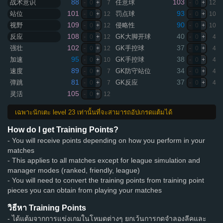
88
103
战术意识
任意球
-
0
+
7
-
0
+
12
101
93
站位
罚点球
-
0
+
12
-
0
+
10
109
90
视野
侵略性
-
0
+
12
-
0
+
10
108
40
反应
GK大脚开球
-
0
+
12
-
0
+
4
102
37
强壮
GK手控球
-
0
+
12
-
0
+
4
95
38
加速
GK手控球
-
0
+
10
-
0
+
4
89
34
速度
GK防守站位
-
0
+
7
-
0
+
4
81
37
弹跳
GK反应
-
0
+
7
-
0
+
4
105
灵活
-
0
+
12
เฉพาะนักเตะ level 23 เท่านั้นที่จะสามารถอัปเกรดแต้มได้
How do I get Training Points?
- You will receive points depending on how you perform in your
matches
- This applies to all matches except for league simulation and
manager modes (ranked, friendly, league)
- You will need to convert the training points from training point
pieces you can obtain from playing your matches
วิธีหา Training Points
- ได้แต้มจากการแข่งเกมในโหมดต่างๆ ยกเว้นการกดจำลองลีคและ