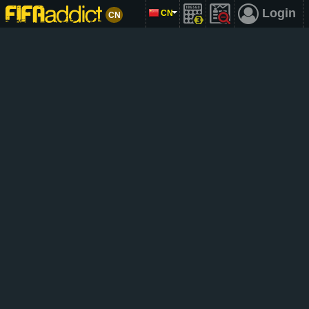
Login
CN
CN