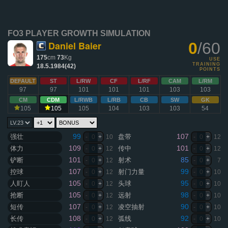
FO3 PLAYER GROWTH SIMULATION
Daniel Baier
0
/60
175
cm
73
Kg
USE
TRAINING
18.5.1984(42)
POINTS
DEFAULT
ST
L/RW
CF
L/RF
CAM
L/RM
97
97
101
101
101
103
103
CM
CDM
L/RWB
L/RB
CB
SW
GK
105
105
105
104
103
103
54
99
107
强壮
盘带
-
0
+
10
-
0
+
12
109
101
体力
传中
-
0
+
12
-
0
+
12
101
85
铲断
射术
-
0
+
12
-
0
+
7
107
99
控球
射门力量
-
0
+
12
-
0
+
10
105
95
人盯人
头球
-
0
+
12
-
0
+
10
105
98
抢断
远射
-
0
+
12
-
0
+
10
107
90
短传
凌空抽射
-
0
+
12
-
0
+
10
108
92
长传
弧线
-
0
+
12
-
0
+
10