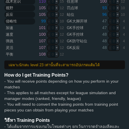
110
100
战术意识
任意球
-
0
+
15
-
0
+
12
105
93
视野
罚点球
-
0
+
12
-
0
+
10
105
96
反应
站位
-
0
+
12
-
0
+
10
99
47
侵略性
GK大脚开球
-
0
+
10
-
0
+
4
101
47
加速
GK手控球
-
0
+
12
-
0
+
4
100
48
速度
GK手控球
-
0
+
12
-
0
+
4
107
48
弹跳
GK防守站位
-
0
+
12
-
0
+
4
107
48
灵活
GK反应
-
0
+
12
-
0
+
4
108
平衡
-
0
+
12
เฉพาะนักเตะ level 23 เท่านั้นที่จะสามารถอัปเกรดแต้มได้
How do I get Training Points?
- You will receive points depending on how you perform in your
matches
- This applies to all matches except for league simulation and
manager modes (ranked, friendly, league)
- You will need to convert the training points from training point
pieces you can obtain from playing your matches
วิธีหา Training Points
- ได้แต้มจากการแข่งเกมในโหมดต่างๆ ยกเว้นการกดจำลองลีคและ