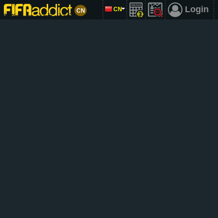
Login
CN
CN