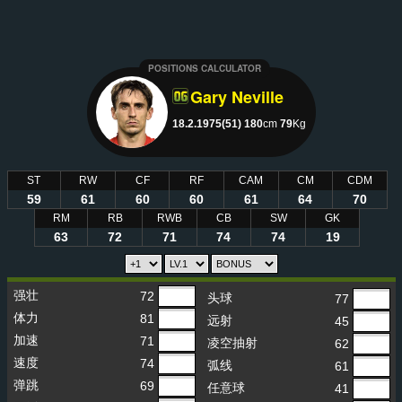
POSITIONS CALCULATOR
Gary Neville
18.2.1975(51)
180
cm
79
Kg
ST
RW
CF
RF
CAM
CM
CDM
59
61
60
60
61
64
70
RM
RB
RWB
CB
SW
GK
63
72
71
74
74
19
强壮
72
头球
77
体力
81
远射
45
加速
71
凌空抽射
62
速度
74
弧线
61
弹跳
69
任意球
41