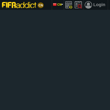
Login
CN
CN