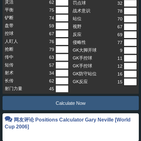
灵活
62
罚点球
32
平衡
75
战术意识
78
铲断
74
站位
70
盘带
59
视野
67
控球
67
反应
69
人盯人
76
侵略性
77
抢断
79
GK大脚开球
9
传中
63
GK手控球
11
短传
57
GK手控球
12
射术
34
GK防守站位
16
长传
62
GK反应
15
射门力量
45
Calculate Now
网友评论 Positions Calculator
Gary Neville [World
Cup 2006]