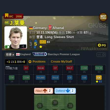
WC
2006
J.莱曼
GK
/
83
Germany
Arsenal
生日
10.11.1969(56)
身高
190
cm
体重
87
Kg
体型
普通
,
Long Sleeves Shirt
GK
83
3
5
PG
FIFA
addict.com
England
Barclays Premier League
联赛
VS
Positions
Create MyStaff
+
1
LV.
1
BN+
0
能力值
ST
R/LW
CF
R/LF
CAM
R/LM
30
31
33
33
35
33
CM
CDM
R/LWB
R/LB
CB
SW
GK
34
33
29
28
32
32
83
2
2
Attact
Defend
30
31
31