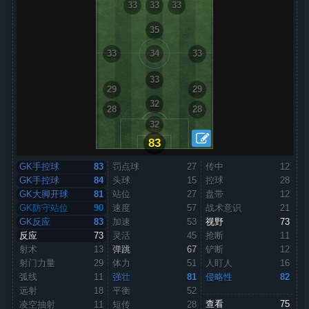
33
33
33
35
33
34
33
33
29
29
32
28
28
32
83
GK手控球
83
罚点球
27
传中
12
GK手控球
84
头球
15
控球
28
GK大脚开球
81
站位
27
盘带
12
GK防守站位
90
速度
57
战术意识
21
GK反应
83
加速
53
视野
73
反应
73
灵活
45
抢断
11
射术
13
弹跳
67
铲断
12
射门力量
29
体力
51
人盯人
16
弧线
11
强壮
81
侵略性
82
远射
18
平衡
52
查看
75
凌空抽射
11
短传
28