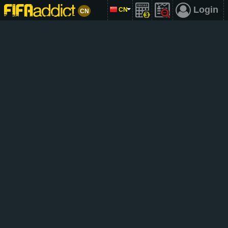
Login
CN
CN